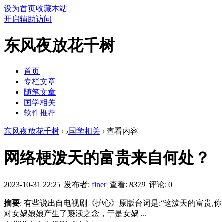
设为首页
收藏本站
开启辅助访问
东风夜放花千树
首页
专栏文章
随笔文章
国学相关
软件推荐
东风夜放花千树
›
›
国学相关
›
查看内容
网络梗泼天的富贵来自何处？
2023-10-31 22:25
|
发布者:
finer
|
查看:
8379
|
评论: 0
摘要
: 有些说出自电视剧《护心》原版台词是:“这泼天的富贵
对女娲娘娘产生了亵渎之念，于是女娲 ...