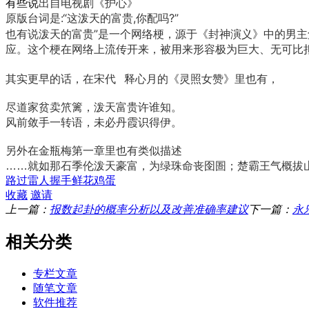
出自电视剧《护心》
有些说
原版台词是:“这泼天的富贵,你配吗?”
也有说泼天的富贵”是一个网络梗，源于《封神演义》中的男主
应。这个梗在网络上流传开来，被用来形容极为巨大、无可比
其实更早的话，在
宋代 释心月的
《灵照女赞》里也有，
尽道家贫卖笊篱，泼天富贵许谁知。
风前敛手一转语，未必丹霞识得伊。
另外在金瓶梅第一章里也有类似描述
……就如那石季伦泼天豪富，为绿珠命丧囹圄；楚霸王气概拔
路过
雷人
握手
鲜花
鸡蛋
收藏
邀请
上一篇：
报数起卦的概率分析以及改善准确率建议
下一篇：
永
相关分类
专栏文章
随笔文章
软件推荐