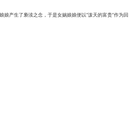
娘娘产生了亵渎之念，于是女娲娘娘便以“泼天的富贵”作为回