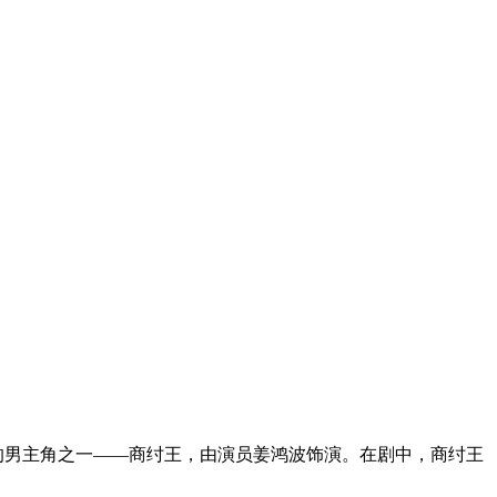
》中的男主角之一——商纣王，由演员姜鸿波饰演。在剧中，商纣王