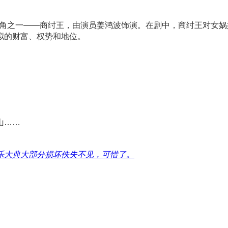
角之一——商纣王，由演员姜鸿波饰演。在剧中，商纣王对女娲
拟的财富、权势和地位。
山……
乐大典大部分损坏佚失不见，可惜了。