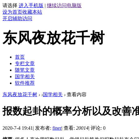
请选择
进入手机版
|
继续访问电脑版
设为首页
收藏本站
开启辅助访问
东风夜放花千树
首页
专栏文章
随笔文章
国学相关
软件推荐
东风夜放花千树
›
›
国学相关
›
查看内容
报数起卦的概率分析以及改善
2020-7-4 19:41
|
发布者:
finer
|
查看:
20014
|
评论: 0