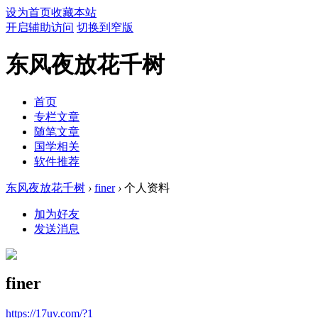
设为首页
收藏本站
开启辅助访问
切换到窄版
东风夜放花千树
首页
专栏文章
随笔文章
国学相关
软件推荐
东风夜放花千树
›
finer
›
个人资料
加为好友
发送消息
finer
https://17uv.com/?1