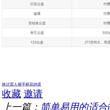
亿安云盘
付
诚通
付
安知鱼云盘
付
奇它云盘
500
123云盘
2T(空间大，用
路过
雷人
握手
鲜花
鸡蛋
收藏
邀请
上一篇：
简单易用的适合i