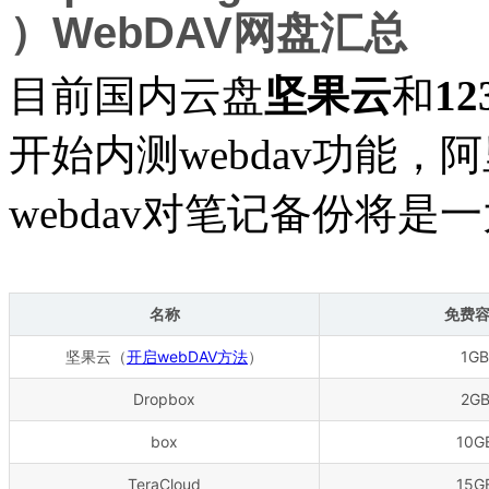
）WebDAV网盘汇总
目前国内云盘
坚果云
和
1
开始内测webdav功能
webdav对笔记备份将是
名称
免费
坚果云（
开启webDAV方法
）
1GB
Dropbox
2G
box
10G
TeraCloud
15G