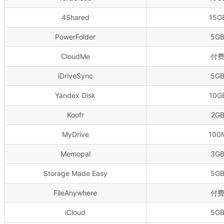
4Shared
15G
PowerFolder
5G
CloudMe
付
iDriveSync
5G
Yandex Disk
10G
Koofr
2G
MyDrive
100
Memopal
3G
Storage Made Easy
5G
FileAnywhere
付
iCloud
5G