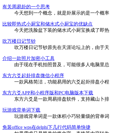
有关周易卦的一个思考
今天想到一个概念，就是卦展示的是一个概率
比较即热式小厨宝和储水式小厨宝的优缺点
今天把洗脸盆下装的储水式小厨宝换成了即热
吹万楼日记节钞
吹万楼日记节钞原先在天涯论坛上的，由于天
介绍一款照片加密小工具
由于现在手机拍照普及，可能很多人电脑里总
东方六爻起卦排盘微信小程序
一款风格简洁，功能易用的六爻起卦排盘小程
东方六爻APP和小程序版和PC电脑版本下载
东方六爻是一款周易排盘软件，支持藏山卜排
玩游戏背单词下载
玩游戏背单词是一款体积小巧轻量级的背单词
免装office wps在delphi下几行代码简单快捷