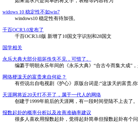
如果需求只是简单的将文字，表格等内容转为
widows 10 稳定性不如win7
windows10 稳定性有待加强。
千百OCR3.0发布了
千百OCR3.0版 新增了10国文字识别和28国文
国学相关
永乐大典大部分损坏佚失不见，可惜了。
编纂于明朝永乐年间的《永乐大典》“合古今而集大成”
网络梗泼天的富贵来自何处？
有些说出自电视剧《护心》原版台词是:“这泼天的富贵,你
天涯网将近20天打不开了，属于一代人的网络
创建于1999年前后的天涯网，有一段时间登陆不上去了
报数起卦的概率分析以及改善准确率建议
很多人喜欢用报数起卦，觉得起卦简单但报数起卦有个问
软件推荐