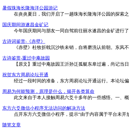
暑假珠海长隆海洋公园游记
在炎炎夏日，我们开启了一趟珠海长隆海洋公园的探索之
国庆期间游遂昌金矿记
今年国庆期间与朋友一同自驾前往丽水遂昌的金矿进行了
古诗词鉴赏-《赤壁》
《赤壁》杜牧折戟沉沙铁未销，自将磨洗认前朝。东风不
古诗鉴赏-重过中庵故园
【原文】重过中庵故园王沂孙泛孤艇东皋过遍，尚记当日
祝贺东方周易论坛开通
经过一段时间的准备，东方周易论坛开通运行。本论坛偏
周易为何能预测，原理是什么，揭开各类算命
此文来自于本人接触周易六爻十多年的一些感悟。一、概
东方六爻微信小程序无法访问的解决方法
点开东方六爻微信小程序，提示“由于内容属于平台未开
随笔文章