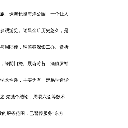
旅。珠海长隆海洋公园，一个让人
参观游览。遂昌金矿历史悠久，是
与周郎便，铜雀春深锁二乔。赏析
，绿阴门掩。屐齿莓苔，酒痕罗袖
学术性质，主要为有一定易学造诣
述 先抛个结论，周易六爻等数术
放的服务范围，已暂停服务”东方